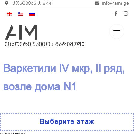
კოსტავას ქ. #44
info@aim.ge
Варкетили IV мкр, II ряд,
возле дома N1
Выберите этаж