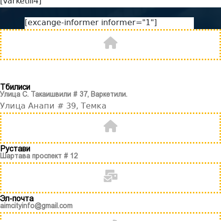
[varketili4]
[excange-informer informer="1"]
Тбилиси
Улица С. Такаишвили # 37, Варкетили.
Улица Анапи # 39, Темка
Рустави
Шартава проспект # 12
Эл-почта
aimcityinfo@gmail.com