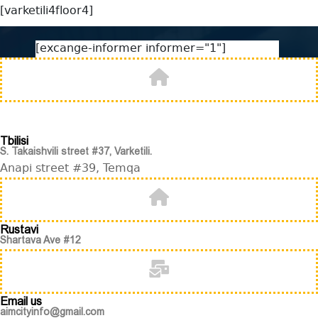
[varketili4floor4]
[excange-informer informer="1"]
Tbilisi
S. Takaishvili street #37, Varketili.
Anapi street #39, Temqa
Rustavi
Shartava Ave #12
Email us
aimcityinfo@gmail.com