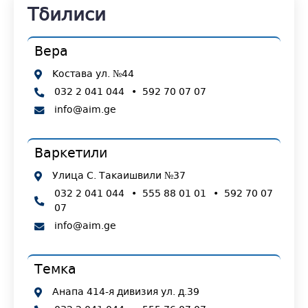
Тбилиси
Вера
Костава ул. №44
032 2 041 044
•
592 70 07 07
info@aim.ge
Варкетили
Улица С. Такаишвили №37
032 2 041 044
•
555 88 01 01
•
592 70 07
07
info@aim.ge
Темка
Анапа 414-я дивизия ул. д.39