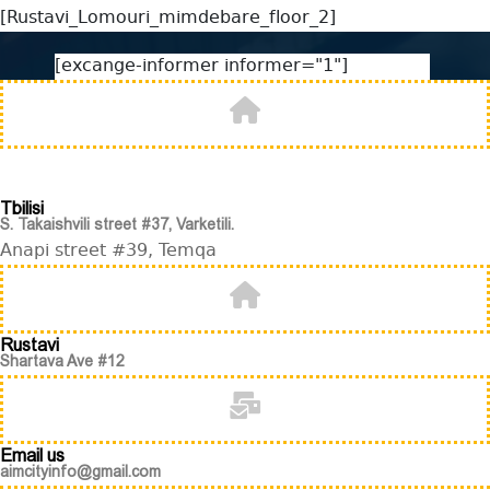
[Rustavi_Lomouri_mimdebare_floor_2]
[excange-informer informer="1"]
Tbilisi
S. Takaishvili street #37, Varketili.
Anapi street #39, Temqa
Rustavi
Shartava Ave #12
Email us
aimcityinfo@gmail.com