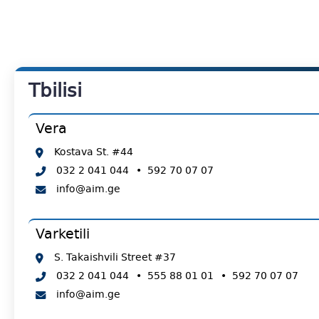
Tbilisi
Vera
Kostava St. #44
032 2 041 044
•
592 70 07 07
info@aim.ge
Varketili
S. Takaishvili Street #37
032 2 041 044
•
555 88 01 01
•
592 70 07 07
info@aim.ge