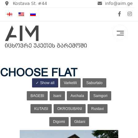
Kostava St. #44
info@aim.ge
CHOOSE FLAT
Show all
Varketili
Saburtalo
BAGEBI
Isani
Avchala
Samgori
KUTAISI
OKROSUBANI
Rustavi
Digomi
Gldani