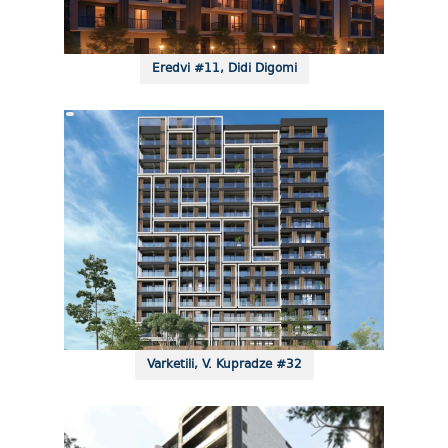
Eredvi #11, Didi Digomi
Varketili, V. Kupradze #32