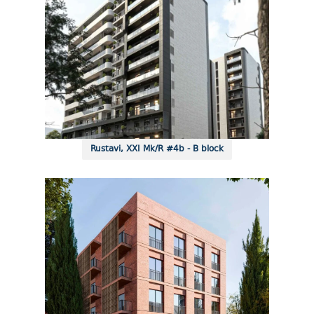
Rustavi, XXI Mk/R #4b - B block