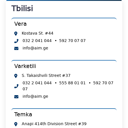
Tbilisi
Vera
Kostava St. #44
032 2 041 044
•
592 70 07 07
info@aim.ge
Varketili
S. Takaishvili Street #37
032 2 041 044
•
555 88 01 01
•
592 70 07
07
info@aim.ge
Temka
Anapi 414th Division Street #39