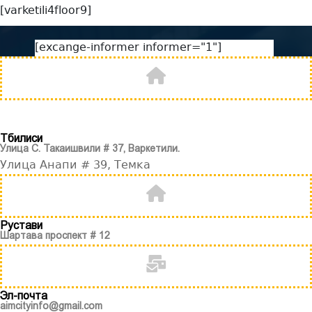
[varketili4floor9]
[excange-informer informer="1"]
Тбилиси
Улица С. Такаишвили # 37, Варкетили.
Улица Анапи # 39, Темка
Рустави
Шартава проспект # 12
Эл-почта
aimcityinfo@gmail.com