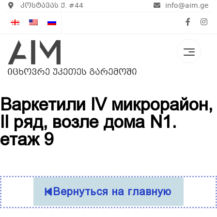
კოსტავას ქ. #44
info@aim.ge
Варкетили IV микрорайон,
II ряд, возле дома N1.
етаж 9
Вернуться на главную