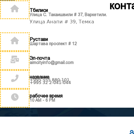
конт
Тбилиси
Улица С. Такаишвили # 37, Варкетили.
Улица Анапи # 39, Темка
Рустави
Шартава проспект # 12
Эл-почта
aimcityinfo@gmail.com
название
+995 555 880-101
+995 32 2-041-044
рабочее время
10 AM - 6 PM