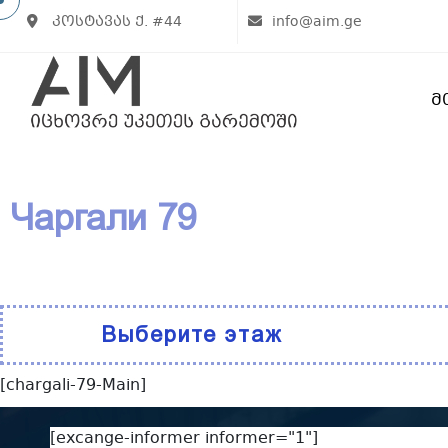
კოსტავას ქ. #44
info@aim.ge
Მ
Чаргали 79
Выберите этаж
[chargali-79-Main]
[excange-informer informer="1"]