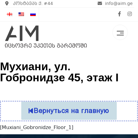
კოსტავას ქ. #44
info@aim.ge
Мухиани, ул.
Гобронидзе 45, этаж I
Вернуться на главную
[Muxiani_Gobronidze_Floor_1]