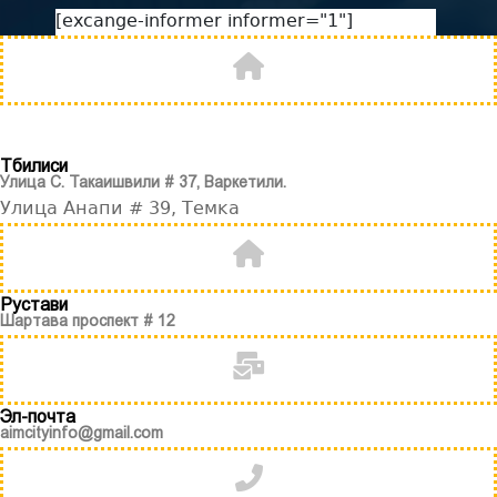
[excange-informer informer="1"]
Тбилиси
Улица С. Такаишвили # 37, Варкетили.
Улица Анапи # 39, Темка
Рустави
Шартава проспект # 12
Эл-почта
aimcityinfo@gmail.com