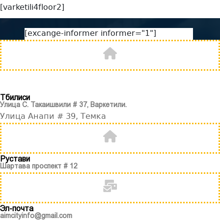
[varketili4floor2]
[excange-informer informer="1"]
Тбилиси
Улица С. Такаишвили # 37, Варкетили.
Улица Анапи # 39, Темка
Рустави
Шартава проспект # 12
Эл-почта
aimcityinfo@gmail.com