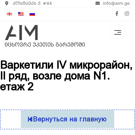
კოსტავას ქ. #44
info@aim.ge
Варкетили IV микрорайон,
II ряд, возле дома N1.
етаж 2
Вернуться на главную