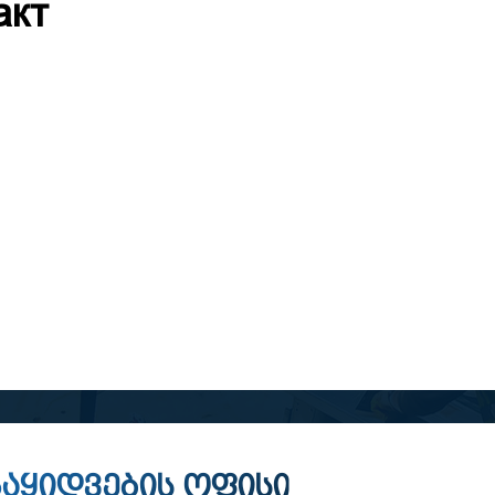
акт
აყიდვების ოფისი