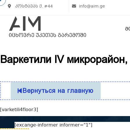
კოსტავას ქ. #44
info@aim.ge
Მ
Варкетили IV микрорайон, 
Вернуться на главную
[varketili4floor3]
[excange-informer informer="1"]