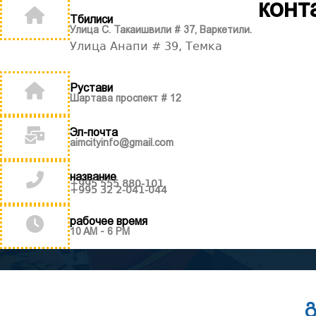
конт
Тбилиси
Улица С. Такаишвили # 37, Варкетили.
Улица Анапи # 39, Темка
Рустави
Шартава проспект # 12
Эл-почта
aimcityinfo@gmail.com
название
+995 555 880-101
+995 32 2-041-044
рабочее время
10 AM - 6 PM
გ