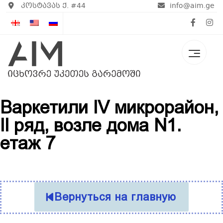
კოსტავას ქ. #44
info@aim.ge
Варкетили IV микрорайон,
II ряд, возле дома N1.
етаж 7
Вернуться на главную