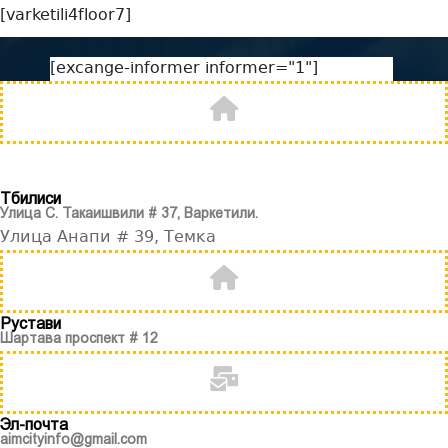
[varketili4floor7]
[excange-informer informer="1"]
Тбилиси
Улица С. Такаишвили # 37, Варкетили.
Улица Анапи # 39, Темка
Рустави
Шартава проспект # 12
Эл-почта
aimcityinfo@gmail.com