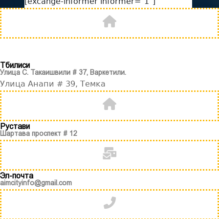
[excange-informer informer="1"]
Тбилиси
Улица С. Такаишвили # 37, Варкетили.
Улица Анапи # 39, Темка
Рустави
Шартава проспект # 12
Эл-почта
aimcityinfo@gmail.com