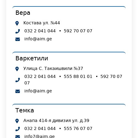
Вера
Костава ул. №44
032 2 041 044
•
592 70 07 07
info@aim.ge
Варкетили
Улица С. Такаишвили №37
032 2 041 044
•
555 88 01 01
•
592 70 07
07
info@aim.ge
Темка
Анапа 414-я дивизия ул. д.39
032 2 041 044
•
555 76 07 07
info7@aim.ge